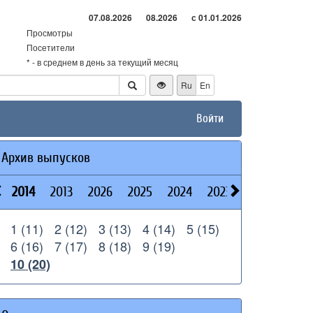
07.08.2026
08.2026
с 01.01.2026
Просмотры
Посетители
* - в среднем в день за текущий месяц
Ru
En
Войти
Архив выпусков
2014
2013
2026
2025
2024
2023
2022
2021
1 (11)
2 (12)
3 (13)
4 (14)
5 (15)
6 (16)
7 (17)
8 (18)
9 (19)
10 (20)