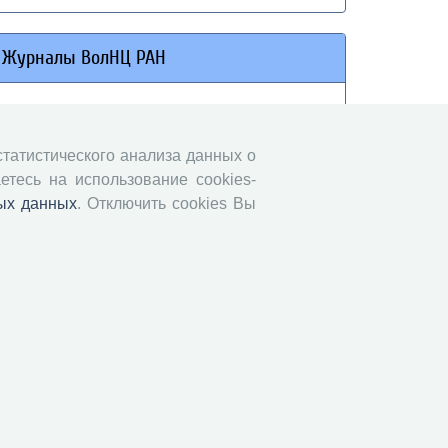
Журналы ВолНЦ РАН
Экономические и социальные перемены
Проблемы развития территории
 статистического анализа данных о
Вопросы территориального развития
етесь на использование cookies-
Социальное пространство
ых данных
. Отключить cookies Вы
Юный экономист
АгроЗооТехника