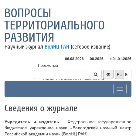
ВОПРОСЫ
ТЕРРИТОРИАЛЬНОГО
РАЗВИТИЯ
Научный журнал
ВолНЦ РАН
(сетевое издание)
06.08.2026
08.2026
с 01.01.2026
Просмотры
Посетители
Ru
En
* - в среднем в день за текущий месяц
Toggle
navigat
Сведения о журнале
Учредитель и издатель
– Федеральное государственное
бюджетное учреждение науки «Вологодский научный центр
Российской академии наук» (ВолНЦ РАН).