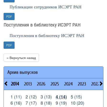
Публикации сотрудников ИСЭРТ РАН
PDF
Поступления в библиотеку ИСЭРТ РАН
Поступления в библиотеку ИСЭРТ РАН
PDF
« Вернуться назад
Архив выпусков
2014
2013
2026
2025
2024
2023
2022
2
1 (11)
2 (12)
3 (13)
5 (15)
4 (14)
6 (16)
7 (17)
8 (18)
9 (19)
10 (20)