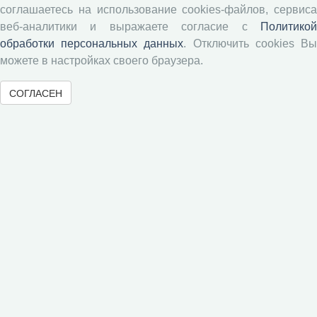
Положение о рецензировании
соглашаетесь на использование cookies-файлов, сервиса
Форма рецензии
веб-аналитики и выражаете согласие с
Политикой
обработки персональных данных
. Отключить cookies В
можете в настройках своего браузера.
Журналы ВолНЦ РАН
СОГЛАСЕН
Экономические и социальные перемены
Проблемы развития территории
Вопросы территориального развития
Социальное пространство
Юный экономист
АгроЗооТехника