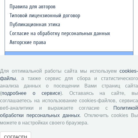
Правила для авторов
Типовой лицензионный договор
Публикационная этика
Согласие на обработку персональных данных
Авторские права
Рецензентам
Для оптимальной работы сайта мы используем
cookies-
Памятка рецензенту
файлы
, а также сервис для сбора и статистического
Положение о рецензировании
анализа данных о посещении Вами страниц сайта
Форма рецензии
(
подробнее о сервисе
). Оставаясь на сайте, в
соглашаетесь на использование cookies-файлов, сервиса
веб-аналитики и выражаете согласие с
Политикой
обработки персональных данных
. Отключить cookies В
Журналы ВолНЦ РАН
можете в настройках своего браузера.
Экономические и социальные перемены
СОГЛАСЕН