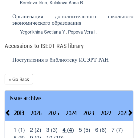
Koroleva Irina
,
Kulakova Anna B.
Организация дополнительного школьного
экономического образования
Yegorikhina Svetlana Y.
,
Popova Vera I.
Accessions to ISEDT RAS library
Поступления в библиотеку ИСЭРТ РАН
« Go Back
Issue archive
2013
2026
2025
2024
2023
2022
2021
2
1 (1)
2 (2)
3 (3)
5 (5)
6 (6)
7 (7)
4 (4)
8 (8)
9 (9)
10 (10)