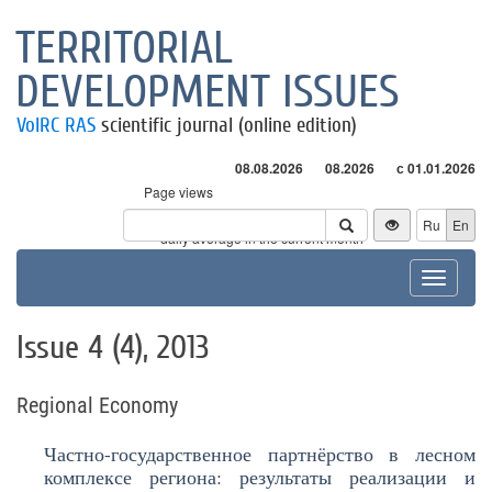
TERRITORIAL
DEVELOPMENT ISSUES
VolRC RAS
scientific journal (online edition)
08.08.2026
08.2026
с 01.01.2026
Page views
Visitors
Ru
En
* - daily average in the current month
Toggle
navigat
Issue 4 (4), 2013
Regional Economy
Частно-государственное партнёрство в лесном
комплексе региона: результаты реализации и