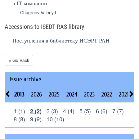
в IT-компании
Chugreev Valeriy L.
Accessions to ISEDT RAS library
Поступления в библиотеку ИСЭРТ РАН
« Go Back
Issue archive
2013
2026
2025
2024
2023
2022
2021
2
1 (1)
3 (3)
4 (4)
5 (5)
6 (6)
7 (7)
2 (2)
8 (8)
9 (9)
10 (10)