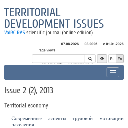
TERRITORIAL
DEVELOPMENT ISSUES
VolRC RAS
scientific journal (online edition)
07.08.2026
08.2026
с 01.01.2026
Page views
Visitors
Ru
En
* - daily average in the current month
Toggle
navigat
Issue 2 (2), 2013
Territorial economy
Современные аспекты трудовой мотивации
населения