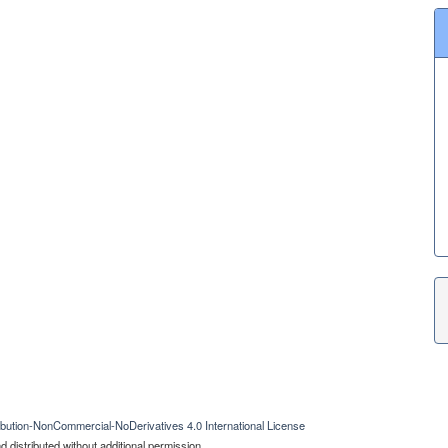
bution-NonCommercial-NoDerivatives 4.0 International License
 distributed without additional permission