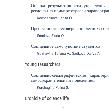
Оценка результативности управления
региона (на примере отрасли здравоохра
Kocheshkova Larisa O.
Преступность несовершеннолетних: сос
Smoleva Elena O.
Социальное самочувствие студентов
Guzhavina Tatiana A.
,
Sadkova Dar’ya A.
Young researchers
Социально-демографические характе
самосохранительным поведением
Korchagina Polina S.
Cronicle of science life