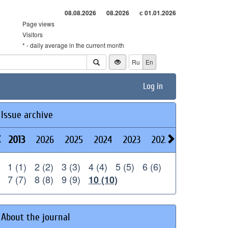
08.08.2026
08.2026
с 01.01.2026
Page views
Visitors
* - daily average in the current month
Ru
En
Log in
Issue archive
2013
2026
2025
2024
2023
2022
2021
2020
1 (1)
2 (2)
3 (3)
4 (4)
5 (5)
6 (6)
7 (7)
8 (8)
9 (9)
10 (10)
About the journal