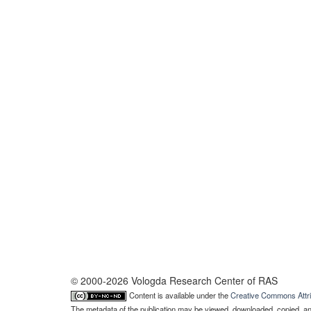
© 2000-2026 Vologda Research Center of RAS
Content is available under the
Creative Commons Attri
The metadata of the publication may be viewed, downloaded, copied, and