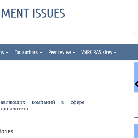
PMENT ISSUES
ons
For authors
Peer review
VolRC RAS sites
правляющих компаний в сфере
иципалитета
tories