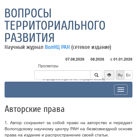
ВОПРОСЫ
ТЕРРИТОРИАЛЬНОГО
РАЗВИТИЯ
Научный журнал
ВолНЦ РАН
(сетевое издание)
07.08.2026
08.2026
с 01.01.2026
Просмотры
Посетители
Ru
En
* - в среднем в день за текущий месяц
Toggle
navigat
Авторские права
1. Автор сохраняет за собой право на авторство и передает
Вологодскому научному центру РАН на безвозмездной основе
права на издание и распространение своей статьи.