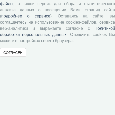
Проблемы развития территории
файлы
, а также сервис для сбора и статистического
Вопросы территориального развития
анализа данных о посещении Вами страниц сайта
Социальное пространство
(
подробнее о сервисе
). Оставаясь на сайте, в
соглашаетесь на использование cookies-файлов, сервиса
Юный экономист
веб-аналитики и выражаете согласие с
Политикой
АгроЗооТехника
обработки персональных данных
. Отключить cookies В
можете в настройках своего браузера.
СОГЛАСЕН
© 2000-2026 Вологодский научный центр Российской
академии наук
Контент доступен под лицензией
Creative Commons Attribution-
NonCommercial-NoDerivatives 4.0 International License
Метаданные издания можно просматривать, скачивать, копировать и
распространять без дополнительного разрешения