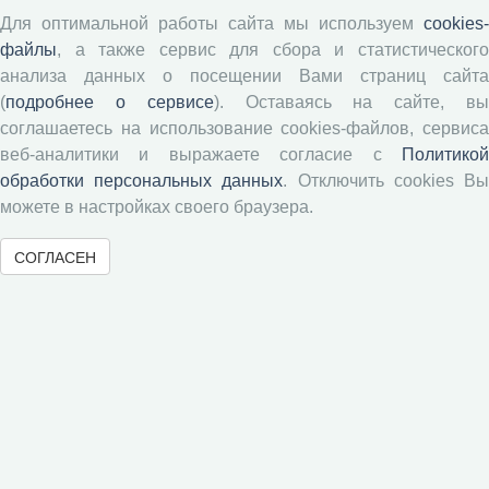
Авторские права
Для оптимальной работы сайта мы используем
cookies-
файлы
, а также сервис для сбора и статистического
Рецензентам
анализа данных о посещении Вами страниц сайта
(
подробнее о сервисе
). Оставаясь на сайте, в
Памятка рецензенту
соглашаетесь на использование cookies-файлов, сервиса
Положение о рецензировании
веб-аналитики и выражаете согласие с
Политикой
обработки персональных данных
. Отключить cookies В
Форма рецензии
можете в настройках своего браузера.
СОГЛАСЕН
Журналы ВолНЦ РАН
Экономические и социальные перемены
Проблемы развития территории
Вопросы территориального развития
Социальное пространство
Юный экономист
АгроЗооТехника