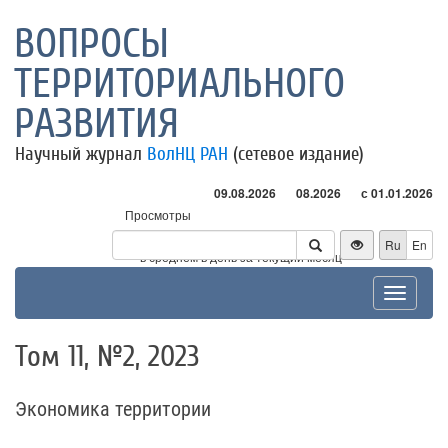
ВОПРОСЫ
ТЕРРИТОРИАЛЬНОГО
РАЗВИТИЯ
Научный журнал
ВолНЦ РАН
(сетевое издание)
09.08.2026
08.2026
с 01.01.2026
Просмотры
Посетители
Ru
En
* - в среднем в день за текущий месяц
Toggle
navigat
Том 11, №2, 2023
Экономика территории