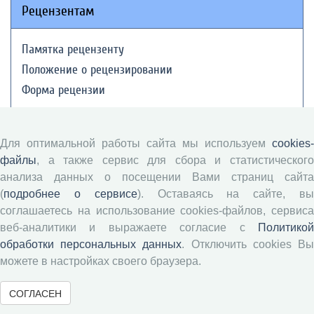
Рецензентам
Памятка рецензенту
Положение о рецензировании
Форма рецензии
Журналы ВолНЦ РАН
Для оптимальной работы сайта мы используем
cookies-
файлы
, а также сервис для сбора и статистического
анализа данных о посещении Вами страниц сайта
Экономические и социальные перемены
(
подробнее о сервисе
). Оставаясь на сайте, в
Проблемы развития территории
соглашаетесь на использование cookies-файлов, сервиса
Вопросы территориального развития
веб-аналитики и выражаете согласие с
Политикой
Социальное пространство
обработки персональных данных
. Отключить cookies В
Юный экономист
можете в настройках своего браузера.
АгроЗооТехника
СОГЛАСЕН