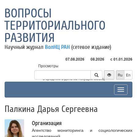
ВОПРОСЫ
ТЕРРИТОРИАЛЬНОГО
РАЗВИТИЯ
Научный журнал
ВолНЦ РАН
(сетевое издание)
07.08.2026
08.2026
с 01.01.2026
Просмотры
Посетители
Ru
En
* - в среднем в день за текущий месяц
Toggle
navigat
Палкина Дарья Сергеевна
Организация
Агентство мониторинга и социологических
исследований