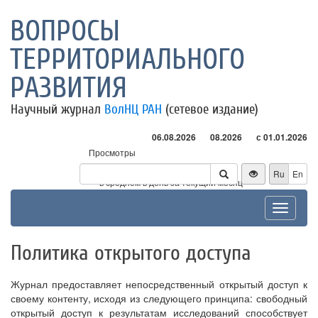
ВОПРОСЫ
ТЕРРИТОРИАЛЬНОГО
РАЗВИТИЯ
Научный журнал
ВолНЦ РАН
(сетевое издание)
06.08.2026
08.2026
с 01.01.2026
Просмотры
Посетители
Ru
En
* - в среднем в день за текущий месяц
Toggle
navigat
Политика открытого доступа
Журнал предоставляет непосредственный открытый доступ к
своему контенту, исходя из следующего принципа: свободный
открытый доступ к результатам исследований способствует