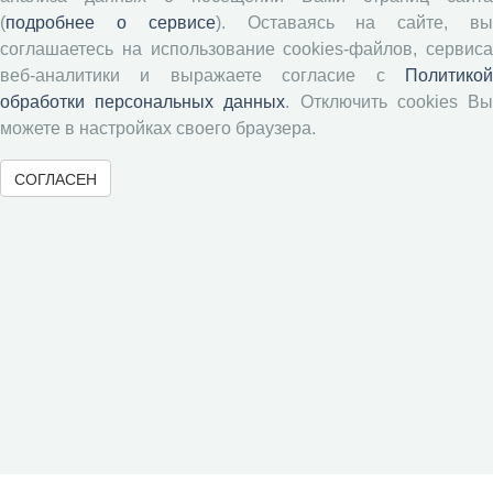
Социальное пространство
(
подробнее о сервисе
). Оставаясь на сайте, в
Юный экономист
соглашаетесь на использование cookies-файлов, сервиса
АгроЗооТехника
веб-аналитики и выражаете согласие с
Политикой
обработки персональных данных
. Отключить cookies В
можете в настройках своего браузера.
СОГЛАСЕН
© 2000-2026 Вологодский научный центр Российской
академии наук
Контент доступен под лицензией
Creative Commons Attribution-
NonCommercial-NoDerivatives 4.0 International License
Метаданные издания можно просматривать, скачивать, копировать и
распространять без дополнительного разрешения