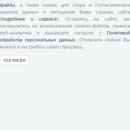
файлы
, а также сервис для сбора и статистического
Типовой лицензионный договор
анализа данных о посещении Вами страниц сайта
Публикационная этика
(
подробнее о сервисе
). Оставаясь на сайте, в
Согласие на обработку персональных данных
соглашаетесь на использование cookies-файлов, сервиса
Авторские права
веб-аналитики и выражаете согласие с
Политикой
обработки персональных данных
. Отключить cookies В
Рецензентам
можете в настройках своего браузера.
СОГЛАСЕН
Памятка рецензенту
Положение о рецензировании
Форма рецензии
Журналы ВолНЦ РАН
Экономические и социальные перемены
Проблемы развития территории