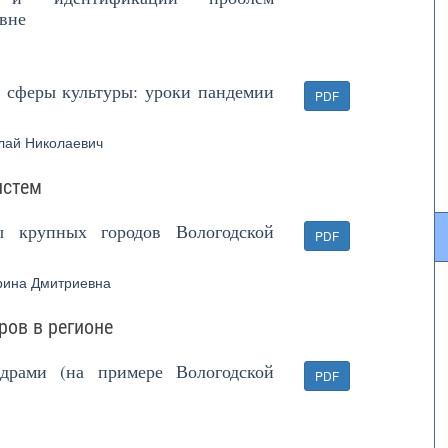
вне
 сферы культуры: уроки пандемии
PDF
лай Николаевич
истем
ы крупных городов Вологодской
PDF
рина Дмитриевна
ров в регионе
адрами (на примере Вологодской
PDF