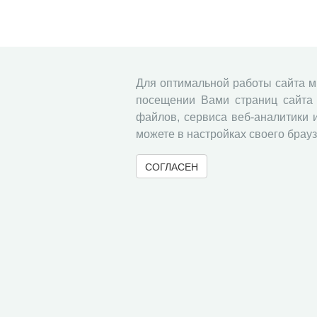
Для оптимальной работы сайта 
посещении Вами страниц сайта 
файлов, сервиса веб-аналитики 
можете в настройках своего брауз
СОГЛАСЕН
© 2000-2026 Вологодский научный центр Российско
Контент доступен под лицензией
Creative Commons 
Метаданные издания можно просматривать, скачивать, копировать