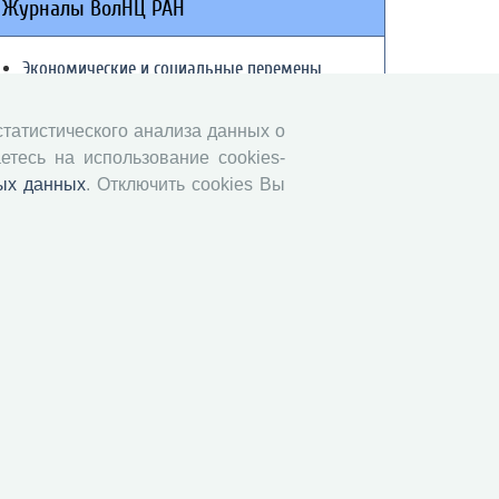
Журналы ВолНЦ РАН
Экономические и социальные перемены
Проблемы развития территории
Вопросы территориального развития
 статистического анализа данных о
етесь на использование cookies-
Социальное пространство
ых данных
. Отключить cookies Вы
Юный экономист
АгроЗооТехника