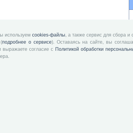
мы используем
cookies-файлы
, а также сервис для сбора и
(
подробнее о сервисе
). Оставаясь на сайте, вы соглаша
и выражаете согласие с
Политикой обработки персональн
ера.
й академии наук
Attribution-NonCommercial-NoDerivatives 4.0 International License
 и распространять без дополнительного разрешения