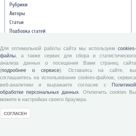
Рубрики
Авторы
Статьи
Подборка статей
Авторам
Для оптимальной работы сайта мы используем
cookies-
файлы
, а также сервис для сбора и статистического
анализа данных о посещении Вами страниц сайта
Правила для авторов
(
подробнее о сервисе
). Оставаясь на сайте, в
Типовой лицензионный договор
соглашаетесь на использование cookies-файлов, сервиса
Публикационная этика
веб-аналитики и выражаете согласие с
Политикой
Согласие на обработку персональных данных
обработки персональных данных
. Отключить cookies В
Авторские права
можете в настройках своего браузера.
СОГЛАСЕН
Рецензентам
Памятка рецензенту