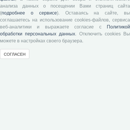
анализа данных о посещении Вами страниц сайта
Журналы ВолНЦ РАН
(
подробнее о сервисе
). Оставаясь на сайте, в
соглашаетесь на использование cookies-файлов, сервиса
веб-аналитики и выражаете согласие с
Политикой
Экономические и социальные перемены
обработки персональных данных
. Отключить cookies В
Проблемы развития территории
можете в настройках своего браузера.
Вопросы территориального развития
Социальное пространство
СОГЛАСЕН
Юный экономист
АгроЗооТехника
© 2000-2026 Вологодский научный центр Российской
академии наук