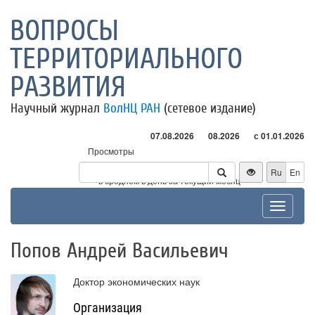
ВОПРОСЫ
ТЕРРИТОРИАЛЬНОГО
РАЗВИТИЯ
Научный журнал
ВолНЦ РАН
(сетевое издание)
07.08.2026
08.2026
с 01.01.2026
Просмотры
Посетители
Ru
En
* - в среднем в день за текущий месяц
Toggle
navigat
Попов Андрей Васильевич
Доктор экономических наук
Организация