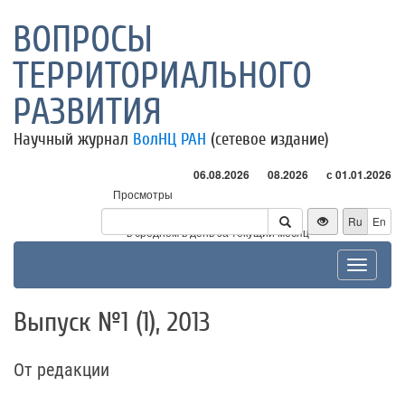
ВОПРОСЫ
ТЕРРИТОРИАЛЬНОГО
РАЗВИТИЯ
Научный журнал
ВолНЦ РАН
(сетевое издание)
06.08.2026
08.2026
с 01.01.2026
Просмотры
Посетители
Ru
En
* - в среднем в день за текущий месяц
Toggle
navigat
Выпуск №1 (1), 2013
От редакции