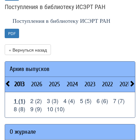
Поступления в библиотеку ИСЭРТ РАН
Поступления в библиотеку ИСЭРТ РАН
PDF
« Вернуться назад
Архив выпусков
2013
2026
2025
2024
2023
2022
2021
2
2 (2)
3 (3)
4 (4)
5 (5)
6 (6)
7 (7)
1 (1)
8 (8)
9 (9)
10 (10)
О журнале