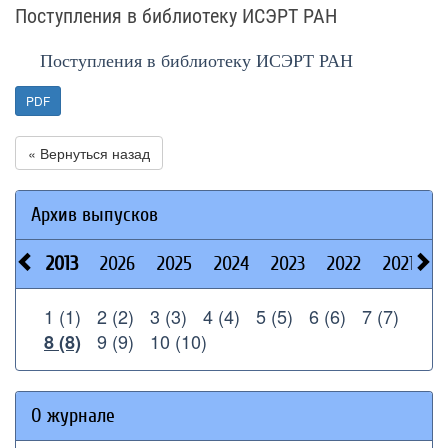
Поступления в библиотеку ИСЭРТ РАН
Поступления в библиотеку ИСЭРТ РАН
PDF
« Вернуться назад
Архив выпусков
2013
2026
2025
2024
2023
2022
2021
2
1 (1)
2 (2)
3 (3)
4 (4)
5 (5)
6 (6)
7 (7)
9 (9)
10 (10)
8 (8)
О журнале