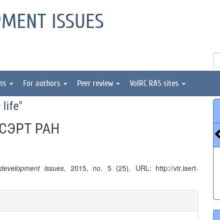
PMENT ISSUES
ons
For authors
Peer review
VolRC RAS sites
 life
"
ИСЭРТ РАН
l development issues
, 2015, no. 5 (25). URL: http://vtr.isert-