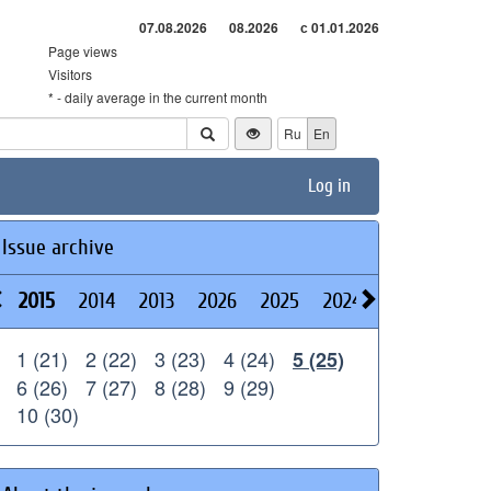
07.08.2026
08.2026
с 01.01.2026
Page views
Visitors
* - daily average in the current month
Ru
En
Log in
Issue archive
2015
2014
2013
2026
2025
2024
2023
2022
1 (21)
2 (22)
3 (23)
4 (24)
5 (25)
6 (26)
7 (27)
8 (28)
9 (29)
10 (30)