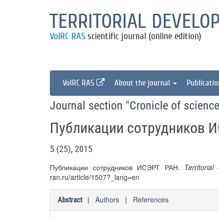
TERRITORIAL DEVELO
VolRC RAS
scientific journal (online edition)
VolRC RAS
About the journal
Publicati
Journal section "
Cronicle of science
Публикации сотрудников 
5 (25), 2015
Публикации сотрудников ИСЭРТ РАН.
Territoria
ran.ru/article/1507?_lang=en
|
Authors
|
References
Abstract