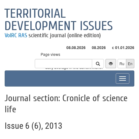
TERRITORIAL
DEVELOPMENT ISSUES
VolRC RAS
scientific journal (online edition)
08.08.2026
08.2026
с 01.01.2026
Page views
Visitors
Ru
En
* - daily average in the current month
Toggle
navigat
Journal section: Cronicle of science
life
Issue 6 (6), 2013