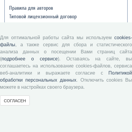
Правила для авторов
Типовой лицензионный договор
Публикационная этика
Согласие на обработку персональных данных
Для оптимальной работы сайта мы используем
cookies-
Авторские права
файлы
, а также сервис для сбора и статистического
анализа данных о посещении Вами страниц сайта
Рецензентам
(
подробнее о сервисе
). Оставаясь на сайте, в
соглашаетесь на использование cookies-файлов, сервиса
веб-аналитики и выражаете согласие с
Политикой
Памятка рецензенту
обработки персональных данных
. Отключить cookies В
Положение о рецензировании
можете в настройках своего браузера.
Форма рецензии
СОГЛАСЕН
Журналы ВолНЦ РАН
Экономические и социальные перемены