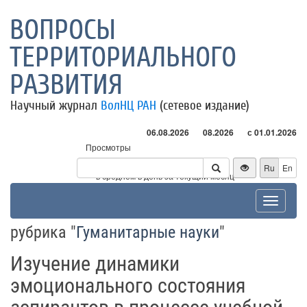
ВОПРОСЫ
ТЕРРИТОРИАЛЬНОГО
РАЗВИТИЯ
Научный журнал
ВолНЦ РАН
(сетевое издание)
06.08.2026
08.2026
с 01.01.2026
Просмотры
Посетители
Ru
En
* - в среднем в день за текущий месяц
Toggle
navigat
рубрика "
Гуманитарные науки
"
Изучение динамики
эмоционального состояния