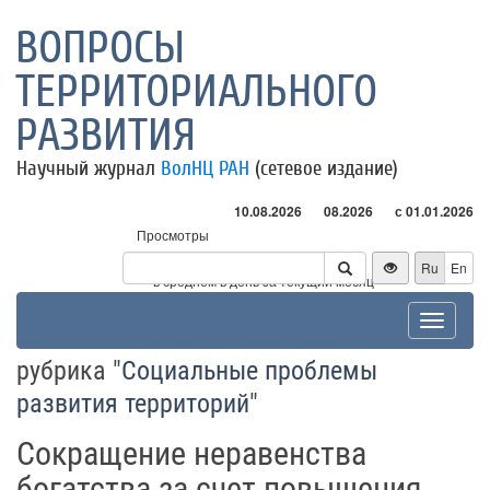
ВОПРОСЫ
ТЕРРИТОРИАЛЬНОГО
РАЗВИТИЯ
Научный журнал
ВолНЦ РАН
(сетевое издание)
10.08.2026
08.2026
с 01.01.2026
Просмотры
Посетители
Ru
En
* - в среднем в день за текущий месяц
Toggle
navigat
рубрика "
Социальные проблемы
развития территорий
"
Сокращение неравенства
богатства за счет повышения