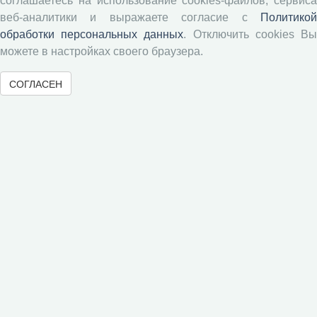
соглашаетесь на использование cookies-файлов, сервиса
Экономические и социальные перемены
веб-аналитики и выражаете согласие с
Политикой
Проблемы развития территории
обработки персональных данных
. Отключить cookies В
Вопросы территориального развития
можете в настройках своего браузера.
Социальное пространство
Юный экономист
СОГЛАСЕН
АгроЗооТехника
© 2000-2026 Вологодский научный центр Российской
академии наук
Контент доступен под лицензией
Creative Commons Attribution-
NonCommercial-NoDerivatives 4.0 International License
Метаданные издания можно просматривать, скачивать, копировать и
распространять без дополнительного разрешения