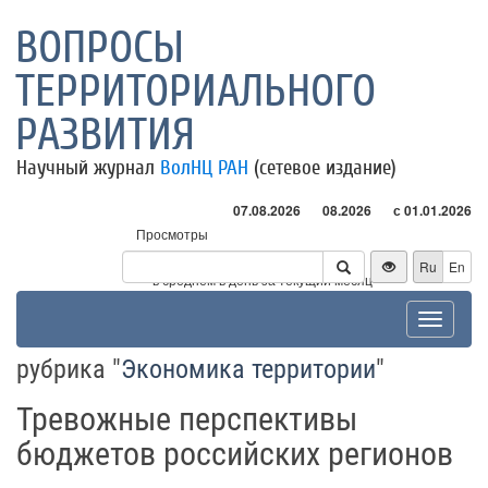
ВОПРОСЫ
ТЕРРИТОРИАЛЬНОГО
РАЗВИТИЯ
Научный журнал
ВолНЦ РАН
(сетевое издание)
07.08.2026
08.2026
с 01.01.2026
Просмотры
Посетители
Ru
En
* - в среднем в день за текущий месяц
Toggle
navigat
рубрика "
Экономика территории
"
Тревожные перспективы
бюджетов российских регионов