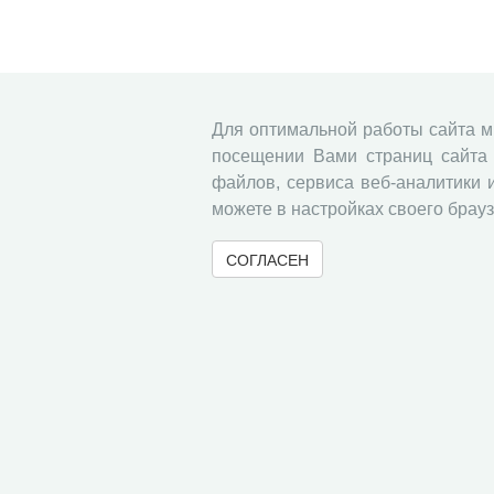
Для оптимальной работы сайта 
посещении Вами страниц сайта 
файлов, сервиса веб-аналитики 
можете в настройках своего брауз
СОГЛАСЕН
© 2000-2026 Вологодский научный центр Российско
Контент доступен под лицензией
Creative Commons 
Метаданные издания можно просматривать, скачивать, копировать