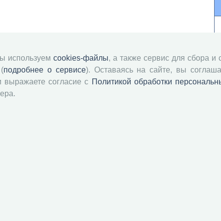
мы используем
cookies-файлы
, а также сервис для сбора и
(
подробнее о сервисе
). Оставаясь на сайте, вы соглаша
и выражаете согласие с
Политикой обработки персональн
ера.
й академии наук
Attribution-NonCommercial-NoDerivatives 4.0 International License
 и распространять без дополнительного разрешения