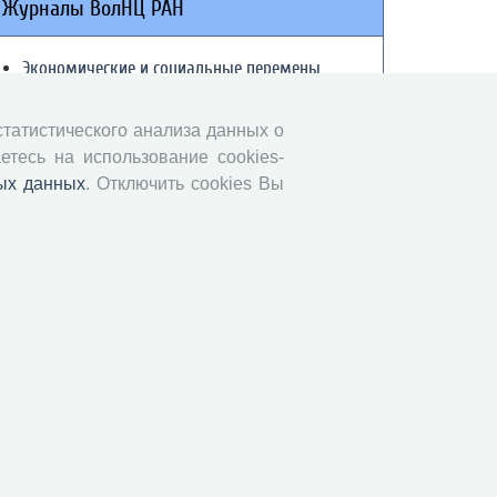
Журналы ВолНЦ РАН
Экономические и социальные перемены
Проблемы развития территории
Вопросы территориального развития
 статистического анализа данных о
етесь на использование cookies-
Социальное пространство
ых данных
. Отключить cookies Вы
Юный экономист
АгроЗооТехника