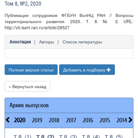
Том 8, №2, 2020
Публикации сотрудников ФГБУН ВолНЦ РАН // Вопросы
территориального развития. 2020. Т. 8. № 2. URL:
http://vtr.isert-ran.ru/article/28527
|
Авторы
|
Список литературы
Аннотация
Полная версия статьи
Добавить в подборку
« Вернуться назад
Архив выпусков
2020
2019
2018
2017
2016
2015
2014
2
Т.8, (1)
Т.8, (3)
Т.8, (4)
Т.8, (5)
Т.8, (2)