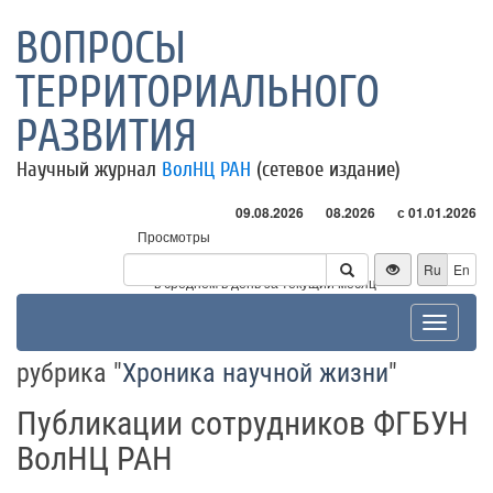
ВОПРОСЫ
ТЕРРИТОРИАЛЬНОГО
РАЗВИТИЯ
Научный журнал
ВолНЦ РАН
(сетевое издание)
09.08.2026
08.2026
с 01.01.2026
Просмотры
Посетители
Ru
En
* - в среднем в день за текущий месяц
Toggle
navigat
рубрика "
Хроника научной жизни
"
Публикации сотрудников ФГБУН
ВолНЦ РАН