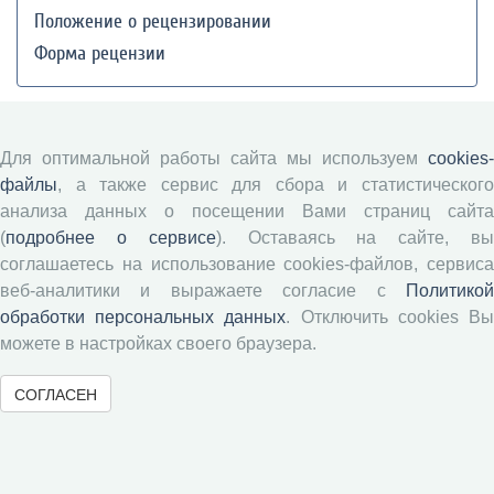
Положение о рецензировании
Форма рецензии
Журналы ВолНЦ РАН
Для оптимальной работы сайта мы используем
cookies-
файлы
, а также сервис для сбора и статистического
Экономические и социальные перемены
анализа данных о посещении Вами страниц сайта
Проблемы развития территории
(
подробнее о сервисе
). Оставаясь на сайте, в
Вопросы территориального развития
соглашаетесь на использование cookies-файлов, сервиса
Социальное пространство
веб-аналитики и выражаете согласие с
Политикой
обработки персональных данных
. Отключить cookies В
Юный экономист
можете в настройках своего браузера.
АгроЗооТехника
СОГЛАСЕН