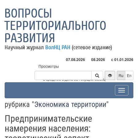
ВОПРОСЫ
ТЕРРИТОРИАЛЬНОГО
РАЗВИТИЯ
Научный журнал
ВолНЦ РАН
(сетевое издание)
07.08.2026
08.2026
с 01.01.2026
Просмотры
Посетители
Ru
En
* - в среднем в день за текущий месяц
Toggle
navigat
рубрика "
Экономика территории
"
Предпринимательские
намерения населения: