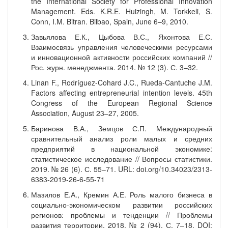
the International Society for Professional Innovation
Management. Eds. K.R.E. Huizingh, M. Torkkeli, S.
Conn, I.M. Bitran. Bilbao, Spain, June 6–9, 2010.
Завьялова Е.К., Цыбова В.С., Яхонтова Е.С.
Взаимосвязь управления человеческими ресурсами
и инновационной активности российских компаний //
Рос. журн. менеджмента. 2014. № 12 (3). С. 3–32.
Linan F., Rodríguez-Cohard J.C., Rueda-Cantuche J.M.
Factors affecting entrepreneurial intention levels. 45th
Congress of the European Regional Science
Association, August 23–27, 2005.
Баринова В.А., Земцов С.П. Международный
сравнительный анализ роли малых и средних
предприятий в национальной экономике:
статистическое исследование // Вопросы статистики.
2019. № 26 (6). С. 55–71. URL: doi.org/10.34023/2313-
6383-2019-26-6-55-71
Мазилов Е.А., Кремин А.Е. Роль малого бизнеса в
социально-экономическом развитии российских
регионов: проблемы и тенденции // Проблемы
развития территории. 2018. № 2 (94). С. 7–18. DOI: