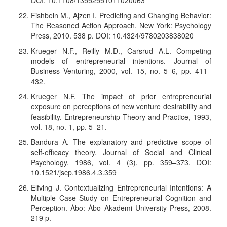
DOI: 10.1108/13552551011020063
Fishbein M., Ajzen I. Predicting and Changing Behavior:
The Reasoned Action Approach. New York: Psychology
Press, 2010. 538 p. DOI: 10.4324/9780203838020
Krueger N.F., Reilly M.D., Carsrud A.L. Competing
models of entrepreneurial intentions. Journal of
Business Venturing, 2000, vol. 15, no. 5–6, pp. 411–
432.
Krueger N.F. The impact of prior entrepreneurial
exposure on perceptions of new venture desirability and
feasibility. Entrepreneurship Theory and Practice, 1993,
vol. 18, no. 1, pp. 5–21.
Bandura A. The explanatory and predictive scope of
self-efficacy theory. Journal of Social and Clinical
Psychology, 1986, vol. 4 (3), pp. 359–373. DOI:
10.1521/jscp.1986.4.3.359
Elfving J. Contextualizing Entrepreneurial Intentions: A
Multiple Case Study on Entrepreneurial Cognition and
Perception. Åbo: Åbo Akademi University Press, 2008.
219 p.