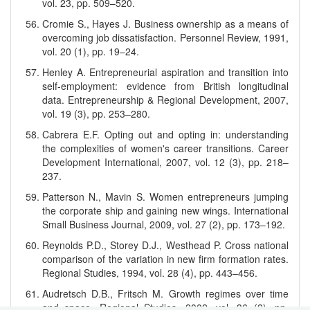
vol. 23, pp. 509–520.
Cromie S., Hayes J. Business ownership as a means of
overcoming job dissatisfaction. Personnel Review, 1991,
vol. 20 (1), pp. 19–24.
Henley A. Entrepreneurial aspiration and transition into
self-employment: evidence from British longitudinal
data. Entrepreneurship & Regional Development, 2007,
vol. 19 (3), pp. 253–280.
Cabrera E.F. Opting out and opting in: understanding
the complexities of women's career transitions. Career
Development International, 2007, vol. 12 (3), pp. 218–
237.
Patterson N., Mavin S. Women entrepreneurs jumping
the corporate ship and gaining new wings. International
Small Business Journal, 2009, vol. 27 (2), pp. 173–192.
Reynolds P.D., Storey D.J., Westhead P. Cross national
comparison of the variation in new firm formation rates.
Regional Studies, 1994, vol. 28 (4), pp. 443–456.
Audretsch D.B., Fritsch M. Growth regimes over time
and space. Regional Studies, 2002, vol. 36 (2), pp.