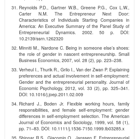
Reynolds P.D., Gartner W.B., Greene P.G., Cox L.W.,
Carter N.M. The Entrepreneur Next Door:
Characteristics of Individuals Starting Companies in
America: An Executive Summary of the Panel Study of
Entrepreneurial Dynamics. 2002. 50 p. DOI:
10.2139/ssrn.1262320
Minniti M., Nardone C. Being in someone else’s shoes:
the role of gender in nascent entrepreneurship. Small
Business Economics, 2007, vol. 28 (2), pp. 223–238.
Verheul I., Thurik R., Grilo I., Van der Zwan P. Explaining
preferences and actual involvement in self-employment:
Gender and the entrepreneurial personality. Journal of
Economic Psychology, 2012, vol. 33 (2), pp. 325–341.
DOI: 10.1016/j.joep.2011.02.009
Richard J., Boden Jr. Flexible working hours, family
responsibilities, and female self‐employment: gender
differences in self‐employment selection. The American
Journal of Economics and Sociology, 1999, vol. 58 (1),
pp. 71–83. DOI: 10.1111/j.1536-7150.1999.tb03285.x
Shinnar R.S., Giacomin O., Janssen F. Entrepreneurial