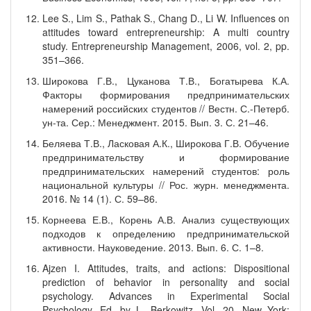
Lee S., Lim S., Pathak S., Chang D., Li W. Influences on
attitudes toward entrepreneurship: A multi country
study. Entrepreneurship Management, 2006, vol. 2, pp.
351–366.
Широкова Г.В., Цуканова Т.В., Богатырева К.А.
Факторы формирования предпринимательских
намерений российских студентов // Вестн. С.-Петерб.
ун-та. Сер.: Менеджмент. 2015. Вып. 3. С. 21–46.
Беляева Т.В., Ласковая А.К., Широкова Г.В. Обучение
предпринимательству и формирование
предпринимательских намерений студентов: роль
национальной культуры // Рос. журн. менеджмента.
2016. № 14 (1). С. 59–86.
Корнеева Е.В., Корень А.В. Анализ существующих
подходов к определению предпринимательской
активности. Науковедение. 2013. Вып. 6. С. 1–8.
Ajzen I. Attitudes, traits, and actions: Dispositional
prediction of behavior in personality and social
psychology. Advances in Experimental Social
Psychology. Ed. by L. Berkowitz. Vol. 20. New York: