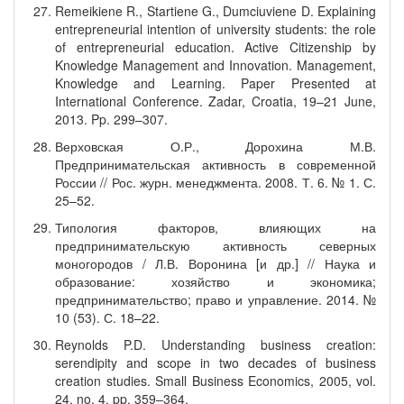
Remeikiene R., Startiene G., Dumciuviene D. Explaining
entrepreneurial intention of university students: the role
of entrepreneurial education. Active Citizenship by
Knowledge Management and Innovation. Management,
Knowledge and Learning. Paper Presented at
International Conference. Zadar, Croatia, 19–21 June,
2013. Pp. 299–307.
Верховская О.Р., Дорохина М.В.
Предпринимательская активность в современной
России // Рос. журн. менеджмента. 2008. Т. 6. № 1. С.
25–52.
Типология факторов, влияющих на
предпринимательскую активность северных
моногородов / Л.В. Воронина [и др.] // Наука и
образование: хозяйство и экономика;
предпринимательство; право и управление. 2014. №
10 (53). С. 18–22.
Reynolds P.D. Understanding business creation:
serendipity and scope in two decades of business
creation studies. Small Business Economics, 2005, vol.
24, no. 4, pp. 359–364.