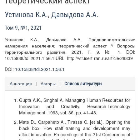
теоретический аспект
Устинова К.А.
,
Давыдова А.А.
Том 9, №1, 2021
Устинова К.А., Давыдова А.А. Предпринимательские
намерения населения: теоретический аспект // Вопросы
территориального развития. 2021. Т. 9. № 1. DOI:
10.15838/tdi.2021.1.56.1 URL: http://vtr.isert-ran.ru/article/28839
DOI:
10.15838/tdi.2021.1.56.1
Аннотация
|
Авторы
|
Список литературы
Gupta A.K., Singhal A. Managing Human Resources for
Innovation аnd Creativity. Research-Technology
Management, 1993, vol. 36, pp. 41–48.
Mate D., Carpaneto A., Tirassa C. [et al.]. Opening the
black box: How staff training and development may
affect innovation. Proceedings of the 21st Conference of