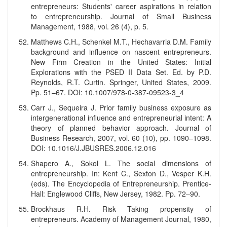
entrepreneurs: Students' career aspirations in relation
to entrepreneurship. Journal of Small Business
Management, 1988, vol. 26 (4), p. 5.
Matthews C.H., Schenkel M.T., Hechavarria D.M. Family
background and influence on nascent entrepreneurs.
New Firm Creation in the United States: Initial
Explorations with the PSED II Data Set. Ed. by P.D.
Reynolds, R.T. Curtin. Springer, United States, 2009.
Pp. 51–67. DOI: 10.1007/978-0-387-09523-3_4
Carr J., Sequeira J. Prior family business exposure as
intergenerational influence and entrepreneurial intent: A
theory of planned behavior approach. Journal of
Business Research, 2007, vol. 60 (10), pp. 1090–1098.
DOI: 10.1016/J.JBUSRES.2006.12.016
Shapero A., Sokol L. The social dimensions of
entrepreneurship. In: Kent C., Sexton D., Vesper K.H.
(eds). The Encyclopedia of Entrepreneurship. Prentice-
Hall: Englewood Cliffs, New Jersey, 1982. Pp. 72–90.
Brockhaus R.H. Risk Taking propensity of
entrepreneurs. Academy of Management Journal, 1980,