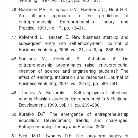
Venturing, 1997, vol. 12 (5), pp. 403–421.
Robinson P.B., Stimpson D.V., Huefner J.C., Hunt H.K.
An attitude approach to the prediction of
entrepreneurship. Entrepreneurship Theory and
Practice, 1991, no. 17, pp. 13–31.
Kolvereid L., Isaksen E. New business start-up and
subsequent entry into self-employment. Journal of
Business Venturing, 2006, vol. 21, no. 6, pp. 866–885.
Souitaris V., Zerbinati S., Al-Laham A. Do
entrepreneurship programmes raise entrepreneurial
intention of science and engineering students? The
effect of learning, inspiration and resources. Journal of
Business Venturing, 2007, vol. 22 (4), pp. 566–591.
Tkachev A., Kolvereid L. Self-employment intentions
among Russian students. Entrepreneurship & Regional
Development, 1999, vol. 11, pp. 269–280.
Kuratko D.F. The emergence of entrepreneurship
education: Development, trends, and challenges.
Entrepreneurship Theory and Practice, 2005.
Scott M.G. Twomey D.F. The long-term supply of