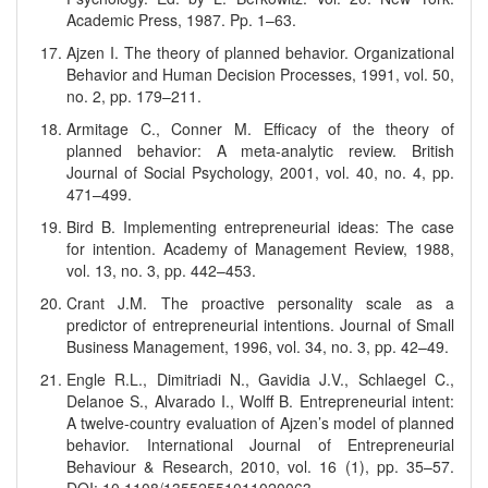
Academic Press, 1987. Pp. 1–63.
Ajzen I. The theory of planned behavior. Organizational
Behavior and Human Decision Processes, 1991, vol. 50,
no. 2, pp. 179–211.
Armitage C., Conner M. Efficacy of the theory of
planned behavior: A meta-analytic review. British
Journal of Social Psychology, 2001, vol. 40, no. 4, pp.
471–499.
Bird B. Implementing entrepreneurial ideas: The case
for intention. Academy of Management Review, 1988,
vol. 13, no. 3, pp. 442–453.
Crant J.M. The proactive personality scale as a
predictor of entrepreneurial intentions. Journal of Small
Business Management, 1996, vol. 34, no. 3, pp. 42–49.
Engle R.L., Dimitriadi N., Gavidia J.V., Schlaegel C.,
Delanoe S., Alvarado I., Wolff B. Entrepreneurial intent:
A twelve-country evaluation of Ajzen’s model of planned
behavior. International Journal of Entrepreneurial
Behaviour & Research, 2010, vol. 16 (1), pp. 35–57.