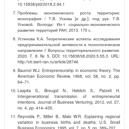
10.15838/ptd/2018.2.94.1
Проблемы экономического роста территории:
монография / Т.В. Ускова [и др.]; под рук. Т.В.
Усковой. Вологда: Ин-т социально-экономического
развития территорий РАН, 2013. 170 с.
Устинова К.А. Теоретические аспекты исследования
предпринимательской активности в технологическом
направлении // Вопросы территориального развития.
2020. Т. 8. № 5. DOI: 10.15838/tdi.2020.5.55.3. URL:
http://vtr.isert-ran.ru/article/28746
Baumol W.J. Entrepreneurship in economic theory. The
American Economic Review, 1968, vol. 58, no. 2, pp.
64–71.
Laspita S., Breugst N., Heblich S., Patzelt H.
Intergenerational transmission of entrepreneurial
intentions. Journal of Business Venturing, 2012, vol. 27,
no. 4, pp. 414–435.
Reynolds P., Miller B., Maki W.R. Explaining regional
variation in business births and deaths: U.S. Small
Business Economics, 1995, vol. 7, no. 5, pp. 389–707.