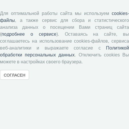
113–124.
Shane S., Venkataraman S. The promise of
Для оптимальной работы сайта мы используем
cookies-
entrepreneurship as a field of research. Academy of
файлы
, а также сервис для сбора и статистического
Management Review, 2000, vol. 25 (1), pp. 217–226.
анализа данных о посещении Вами страниц сайта
(
подробнее о сервисе
). Оставаясь на сайте, в
соглашаетесь на использование cookies-файлов, сервиса
веб-аналитики и выражаете согласие с
Политикой
Полная версия статьи
Добавить в подборку
обработки персональных данных
. Отключить cookies В
можете в настройках своего браузера.
« Вернуться назад
СОГЛАСЕН
Архив выпусков
2021
2020
2019
2018
2017
2016
2015
2
Т.9, (2)
Т.9, (3)
Т.9, (4)
Т.9, (5)
Т.9, (1)