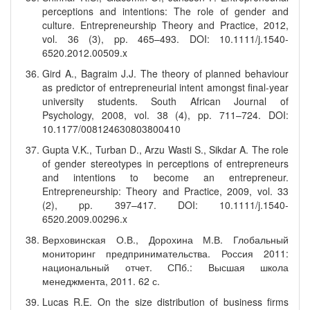
perceptions and intentions: The role of gender and
culture. Entrepreneurship Theory and Practice, 2012,
vol. 36 (3), pp. 465–493. DOI: 10.1111/j.1540-
6520.2012.00509.x
Gird A., Bagraim J.J. The theory of planned behaviour
as predictor of entrepreneurial intent amongst final-year
university students. South African Journal of
Psychology, 2008, vol. 38 (4), pp. 711–724. DOI:
10.1177/008124630803800410
Gupta V.K., Turban D., Arzu Wasti S., Sikdar A. The role
of gender stereotypes in perceptions of entrepreneurs
and intentions to become an entrepreneur.
Entrepreneurship: Theory and Practice, 2009, vol. 33
(2), pp. 397–417. DOI: 10.1111/j.1540-
6520.2009.00296.x
Верховинская О.В., Дорохина М.В. Глобальный
мониторинг предпринимательства. Россия 2011:
национальный отчет. СПб.: Высшая школа
менеджмента, 2011. 62 с.
Lucas R.E. On the size distribution of business firms