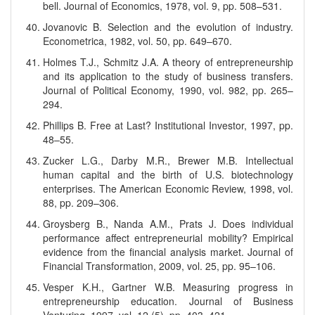
bell. Journal of Economics, 1978, vol. 9, pp. 508–531.
Jovanovic B. Selection and the evolution of industry.
Econometrica, 1982, vol. 50, pp. 649–670.
Holmes T.J., Schmitz J.A. A theory of entrepreneurship
and its application to the study of business transfers.
Journal of Political Economy, 1990, vol. 982, pp. 265–
294.
Phillips B. Free at Last? Institutional Investor, 1997, pp.
48–55.
Zucker L.G., Darby M.R., Brewer M.B. Intellectual
human capital and the birth of U.S. biotechnology
enterprises. The American Economic Review, 1998, vol.
88, pp. 209–306.
Groysberg B., Nanda A.M., Prats J. Does individual
performance affect entrepreneurial mobility? Empirical
evidence from the financial analysis market. Journal of
Financial Transformation, 2009, vol. 25, pp. 95–106.
Vesper K.H., Gartner W.B. Measuring progress in
entrepreneurship education. Journal of Business