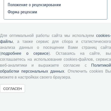
Положение о рецензировании
Форма рецензии
Журналы ВолНЦ РАН
Для оптимальной работы сайта мы используем
cookies-
файлы
, а также сервис для сбора и статистического
Экономические и социальные перемены
анализа данных о посещении Вами страниц сайта
Проблемы развития территории
(
подробнее о сервисе
). Оставаясь на сайте, в
Вопросы территориального развития
соглашаетесь на использование cookies-файлов, сервиса
Социальное пространство
веб-аналитики и выражаете согласие с
Политикой
обработки персональных данных
. Отключить cookies В
Юный экономист
можете в настройках своего браузера.
АгроЗооТехника
СОГЛАСЕН