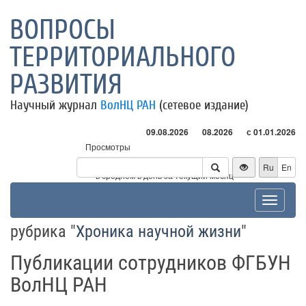
ВОПРОСЫ
ТЕРРИТОРИАЛЬНОГО
РАЗВИТИЯ
Научный журнал
ВолНЦ РАН
(сетевое издание)
09.08.2026
08.2026
с 01.01.2026
Просмотры
Посетители
Ru
En
* - в среднем в день за текущий месяц
Toggle
navigat
рубрика "
Хроника научной жизни
"
Публикации сотрудников ФГБУН
ВолНЦ РАН