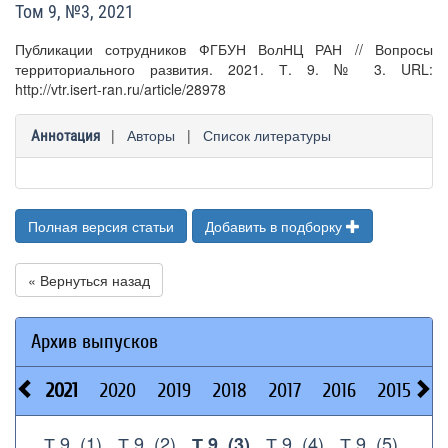
Том 9, №3, 2021
Публикации сотрудников ФГБУН ВолНЦ РАН // Вопросы
территориального развития. 2021. Т. 9. № 3. URL:
http://vtr.isert-ran.ru/article/28978
|
Авторы
|
Список литературы
Аннотация
Полная версия статьи
Добавить в подборку
« Вернуться назад
Архив выпусков
2021
2020
2019
2018
2017
2016
2015
2
Т.9, (1)
Т.9, (2)
Т.9, (4)
Т.9, (5)
Т.9, (3)