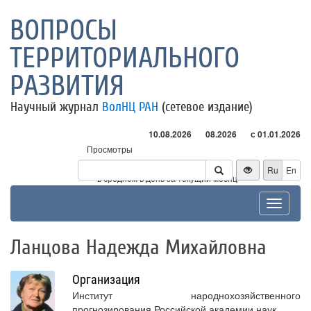
ВОПРОСЫ
ТЕРРИТОРИАЛЬНОГО
РАЗВИТИЯ
Научный журнал
ВолНЦ РАН
(сетевое издание)
10.08.2026
08.2026
с 01.01.2026
Просмотры
Посетители
Ru
En
* - в среднем в день за текущий месяц
Toggle
navigat
Ланцова Надежда Михайловна
Организация
Институт народнохозяйственного
прогнозирования Российской академии наук