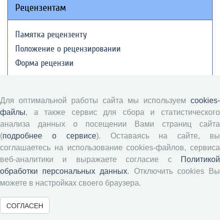
Рецензентам
Памятка рецензенту
Положение о рецензировании
Форма рецензии
Журналы ВолНЦ РАН
Для оптимальной работы сайта мы используем
cookies-
файлы
, а также сервис для сбора и статистического
анализа данных о посещении Вами страниц сайта
Экономические и социальные перемены
(
подробнее о сервисе
). Оставаясь на сайте, в
Проблемы развития территории
соглашаетесь на использование cookies-файлов, сервиса
Вопросы территориального развития
веб-аналитики и выражаете согласие с
Политикой
Социальное пространство
обработки персональных данных
. Отключить cookies В
Юный экономист
можете в настройках своего браузера.
АгроЗооТехника
СОГЛАСЕН