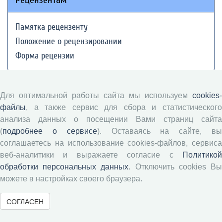
Памятка рецензенту
Положение о рецензировании
Форма рецензии
Журналы ВолНЦ РАН
Для оптимальной работы сайта мы используем
cookies-
файлы
, а также сервис для сбора и статистического
анализа данных о посещении Вами страниц сайта
Экономические и социальные перемены
(
подробнее о сервисе
). Оставаясь на сайте, в
Проблемы развития территории
соглашаетесь на использование cookies-файлов, сервиса
Вопросы территориального развития
веб-аналитики и выражаете согласие с
Политикой
Социальное пространство
обработки персональных данных
. Отключить cookies В
Юный экономист
можете в настройках своего браузера.
АгроЗооТехника
СОГЛАСЕН