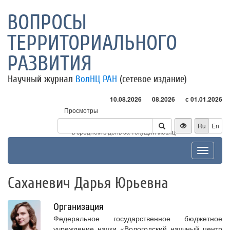
ВОПРОСЫ
ТЕРРИТОРИАЛЬНОГО
РАЗВИТИЯ
Научный журнал
ВолНЦ РАН
(сетевое издание)
10.08.2026
08.2026
с 01.01.2026
Просмотры
Посетители
Ru
En
* - в среднем в день за текущий месяц
Toggle
navigat
Саханевич Дарья Юрьевна
Организация
Федеральное государственное бюджетное
учреждение науки «Вологодский научный центр