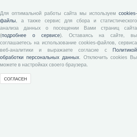
Согласие на обработку персональных данных
Авторские права
Для оптимальной работы сайта мы используем
cookies-
файлы
, а также сервис для сбора и статистического
Рецензентам
анализа данных о посещении Вами страниц сайта
(
подробнее о сервисе
). Оставаясь на сайте, в
соглашаетесь на использование cookies-файлов, сервиса
Памятка рецензенту
веб-аналитики и выражаете согласие с
Политикой
Положение о рецензировании
обработки персональных данных
. Отключить cookies В
Форма рецензии
можете в настройках своего браузера.
СОГЛАСЕН
Журналы ВолНЦ РАН
Экономические и социальные перемены
Проблемы развития территории
Вопросы территориального развития
Социальное пространство
Юный экономист