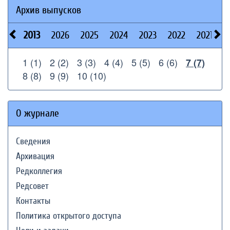
Архив выпусков
2013
2026
2025
2024
2023
2022
2021
2
1 (1)
2 (2)
3 (3)
4 (4)
5 (5)
6 (6)
7 (7)
8 (8)
9 (9)
10 (10)
О журнале
Сведения
Архивация
Редколлегия
Редсовет
Контакты
Политика открытого доступа