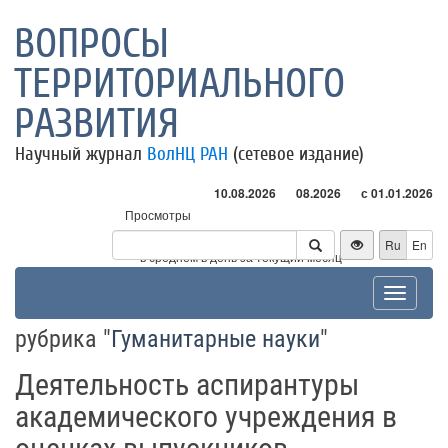
ВОПРОСЫ
ТЕРРИТОРИАЛЬНОГО
РАЗВИТИЯ
Научный журнал
ВолНЦ РАН
(сетевое издание)
10.08.2026
08.2026
с 01.01.2026
Просмотры
Посетители
Ru
En
* - в среднем в день за текущий месяц
Toggle
navigat
рубрика "
Гуманитарные науки
"
Деятельность аспирантуры
академического учреждения в