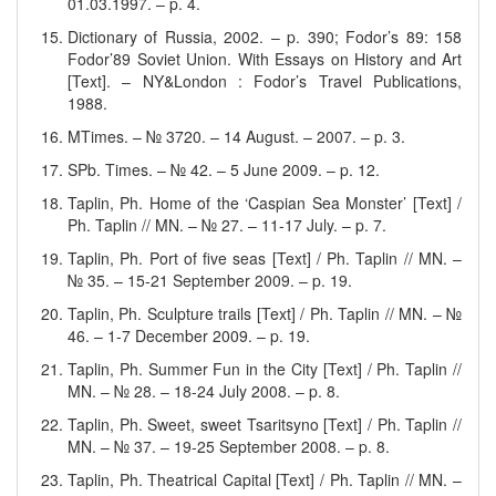
01.03.1997. – p. 4.
Dictionary of Russia, 2002. – p. 390; Fodor’s 89: 158
Fodor’89 Soviet Union. With Essays on History and Art
[Text]. – NY&London : Fodor’s Travel Publications,
1988.
MTimes. – № 3720. – 14 August. – 2007. – p. 3.
SPb. Times. – № 42. – 5 June 2009. – p. 12.
Taplin, Ph. Home of the ‘Caspian Sea Monster’ [Text] /
Ph. Taplin // MN. – № 27. – 11-17 July. – p. 7.
Taplin, Ph. Port of five seas [Text] / Ph. Taplin // MN. –
№ 35. – 15-21 September 2009. – p. 19.
Taplin, Ph. Sculpture trails [Text] / Ph. Taplin // MN. – №
46. – 1-7 December 2009. – p. 19.
Taplin, Ph. Summer Fun in the City [Text] / Ph. Taplin //
MN. – № 28. – 18-24 July 2008. – p. 8.
Taplin, Ph. Sweet, sweet Tsaritsyno [Text] / Ph. Taplin //
MN. – № 37. – 19-25 September 2008. – p. 8.
Taplin, Ph. Theatrical Capital [Text] / Ph. Taplin // MN. –