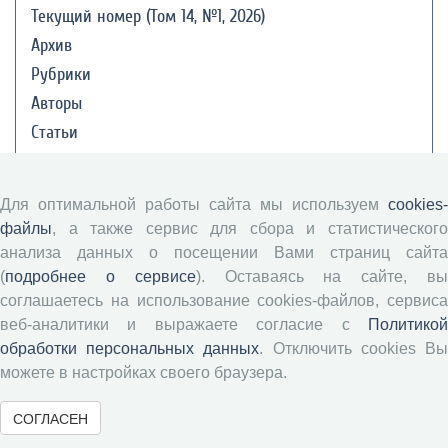
Текущий номер (Том 14, №1, 2026)
Архив
Рубрики
Авторы
Статьи
Подборка статей
Для оптимальной работы сайта мы используем
cookies-
Авторам
файлы
, а также сервис для сбора и статистического
анализа данных о посещении Вами страниц сайта
Правила для авторов
(
подробнее о сервисе
). Оставаясь на сайте, в
Типовой лицензионный договор
соглашаетесь на использование cookies-файлов, сервиса
веб-аналитики и выражаете согласие с
Политикой
Публикационная этика
обработки персональных данных
. Отключить cookies В
Согласие на обработку персональных данных
можете в настройках своего браузера.
Авторские права
СОГЛАСЕН
Рецензентам