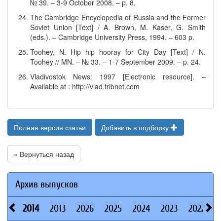
№ 39. – 3-9 October 2008. – p. 8.
The Cambridge Encyclopedia of Russia and the Former
Soviet Union [Text] / A. Brown, M. Kaser, G. Smith
(eds.). – Cambridge University Press, 1994. – 603 p.
Toohey, N. Hip hip hooray for City Day [Text] / N.
Toohey // MN. – № 33. – 1-7 September 2009. – p. 24.
Vladivostok News: 1997 [Electronic resource]. –
Available at : http://vlad.tribnet.com
Полная версия статьи
Добавить в подборку
« Вернуться назад
Архив выпусков
2014
2013
2026
2025
2024
2023
2022
2