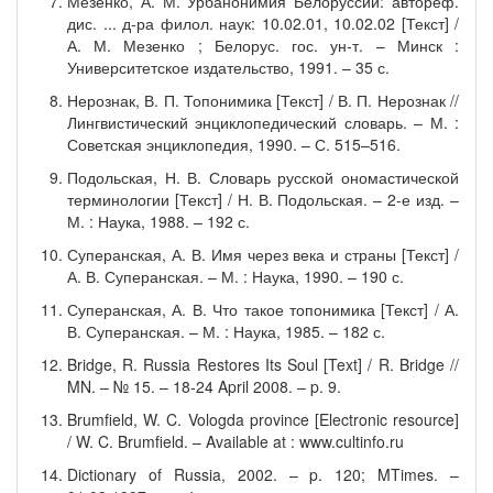
Мезенко, А. М. Урбанонимия Белоруссии: автореф.
дис. ... д-ра филол. наук: 10.02.01, 10.02.02 [Текст] /
А. М. Мезенко ; Белорус. гос. ун-т. – Минск :
Университетское издательство, 1991. – 35 с.
Нерознак, В. П. Топонимика [Текст] / В. П. Нерознак //
Лингвистический энциклопедический словарь. – М. :
Советская энциклопедия, 1990. – С. 515–516.
Подольская, Н. В. Словарь русской ономастической
терминологии [Текст] / Н. В. Подольская. – 2-е изд. –
М. : Наука, 1988. – 192 с.
Суперанская, А. В. Имя через века и страны [Текст] /
А. В. Суперанская. – М. : Наука, 1990. – 190 с.
Суперанская, А. В. Что такое топонимика [Текст] / А.
В. Суперанская. – М. : Наука, 1985. – 182 с.
Bridge, R. Russia Restores Its Soul [Text] / R. Bridge //
MN. – № 15. – 18-24 April 2008. – p. 9.
Brumfield, W. C. Vologda province [Electronic resource]
/ W. C. Brumfield. – Available at : www.cultinfo.ru
Dictionary of Russia, 2002. – p. 120; MTimes. –