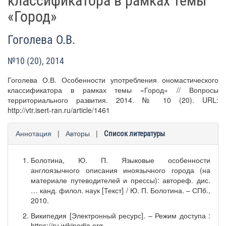
классификатора в рамках темы
«Город»
Гоголева О.В.
№10 (20), 2014
Гоголева О.В. Особенности употребления ономастического
классификатора в рамках темы «Город» // Вопросы
территориального развития. 2014. № 10 (20). URL:
http://vtr.isert-ran.ru/article/1461
Аннотация
|
Авторы
|
Список литературы
Болотина, Ю. П. Языковые особенности
англоязычного описания иноязычного города (на
материале путеводителей и прессы): автореф. дис.
… канд. филол. наук [Текст] / Ю. П. Болотина. – СПб.,
2010.
Википедия [Электронный ресурс]. – Режим доступа :
https://ru.wikipedia.org