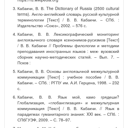
Кабакчи, В. В. The Dictionary of Russia (2500 cultural
terms). Англо-английский словарь русской культурной
терминологии [Текст] / В. В. Кабакчи. – СПб. :
Издательство «Союз», 2002. – 576 с.
Кабакчи, В. В. Лексикографический мониторинг
англоязычного словаря ксенонимов-русизмов [Текст]
/ В. В. Кабакчи // Проблемы филологии и методики
преподавания иностранных языков : меж- вузовский
сборник научно-методических статей. – Вып. 7. –
Псков :
Кабакчи, В. В. Основы англоязычной межкультурной
коммуникации [Текст] : учебное пособие / В. В.
Кабакчи. – СПб. : РГПУ им. А.И. Герцена, 1998. – 232
с.
Кабакчи, В. В. Язык мой, камо грядеши?
Глобализация, «глобанглизация» и межкультурная
коммуникация [Текст] / В. В. Кабакчи. // Язык в
парадигмах гуманитарного знания: XXI век. – СПб. :
СПбГУЭФ, 2009. – С. 78–97.