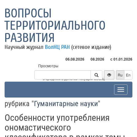
ВОПРОСЫ
ТЕРРИТОРИАЛЬНОГО
РАЗВИТИЯ
Научный журнал
ВолНЦ РАН
(сетевое издание)
06.08.2026
08.2026
с 01.01.2026
Просмотры
Посетители
Ru
En
* - в среднем в день за текущий месяц
Toggle
navigat
рубрика "
Гуманитарные науки
"
Особенности употребления
ономастического