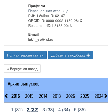
Профили
Персональная страница
РИНЦ AuthorID: 621471
ORCID ID: 0000-0002-1159-281X
ResearcherID: I-8183-2016
E-mail
lukin_ev@list.ru
Полная версия статьи
Добавить в подборку
« Вернуться назад
Архив выпусков
2016
2015
2014
2013
2026
2025
2024
2
1 (31)
3 (33)
4 (34)
5 (35)
2 (32)