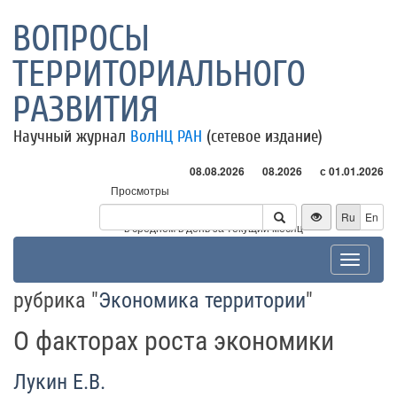
ВОПРОСЫ
ТЕРРИТОРИАЛЬНОГО
РАЗВИТИЯ
Научный журнал
ВолНЦ РАН
(сетевое издание)
08.08.2026
08.2026
с 01.01.2026
Просмотры
Посетители
Ru
En
* - в среднем в день за текущий месяц
Toggle
navigat
рубрика "
Экономика территории
"
О факторах роста экономики
Лукин Е.В.