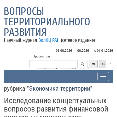
ВОПРОСЫ
ТЕРРИТОРИАЛЬНОГО
РАЗВИТИЯ
Научный журнал
ВолНЦ РАН
(сетевое издание)
06.08.2026
08.2026
с 01.01.2026
Просмотры
Посетители
Ru
En
* - в среднем в день за текущий месяц
Toggle
navigat
рубрика "
Экономика территории
"
Исследование концептуальных
вопросов развития финансовой