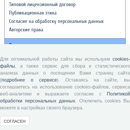
Типовой лицензионный договор
Публикационная этика
Согласие на обработку персональных данных
Авторские права
Рецензентам
Для оптимальной работы сайта мы используем
cookies-
Памятка рецензенту
файлы
, а также сервис для сбора и статистического
Положение о рецензировании
анализа данных о посещении Вами страниц сайта
Форма рецензии
(
подробнее о сервисе
). Оставаясь на сайте, в
соглашаетесь на использование cookies-файлов, сервиса
веб-аналитики и выражаете согласие с
Политикой
Журналы ВолНЦ РАН
обработки персональных данных
. Отключить cookies В
можете в настройках своего браузера.
Экономические и социальные перемены
СОГЛАСЕН
Проблемы развития территории