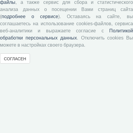
Рецензентам
файлы
, а также сервис для сбора и статистического
анализа данных о посещении Вами страниц сайта
(
подробнее о сервисе
). Оставаясь на сайте, в
Памятка рецензенту
соглашаетесь на использование cookies-файлов, сервиса
Положение о рецензировании
веб-аналитики и выражаете согласие с
Политикой
Форма рецензии
обработки персональных данных
. Отключить cookies В
можете в настройках своего браузера.
Журналы ВолНЦ РАН
СОГЛАСЕН
Экономические и социальные перемены
Проблемы развития территории
Вопросы территориального развития
Социальное пространство
Юный экономист
АгроЗооТехника