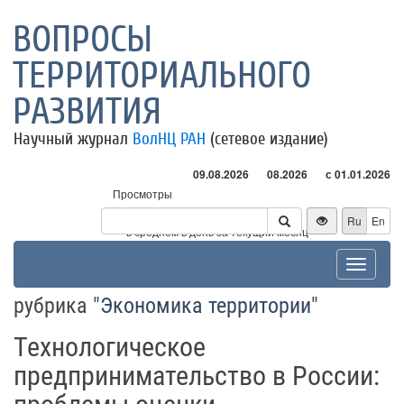
ВОПРОСЫ
ТЕРРИТОРИАЛЬНОГО
РАЗВИТИЯ
Научный журнал
ВолНЦ РАН
(сетевое издание)
09.08.2026
08.2026
с 01.01.2026
Просмотры
Посетители
Ru
En
* - в среднем в день за текущий месяц
Toggle
navigat
рубрика "
Экономика территории
"
Технологическое
предпринимательство в России: