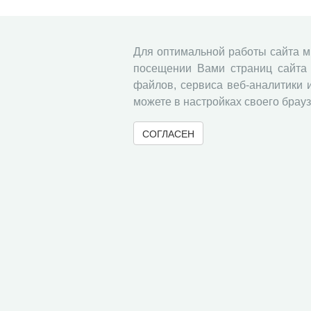
Для оптимальной работы сайта 
посещении Вами страниц сайта 
файлов, сервиса веб-аналитики 
можете в настройках своего брауз
СОГЛАСЕН
© 2000-2026 Вологодский научный центр Российско
Контент доступен под лицензией
Creative Commons 
Метаданные издания можно просматривать, скачивать, копировать