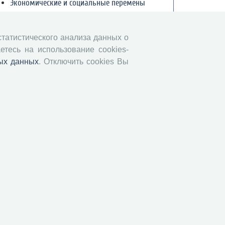
Экономические и социальные перемены
Проблемы развития территории
Вопросы территориального развития
 статистического анализа данных о
Социальное пространство
етесь на использование cookies-
Юный экономист
ых данных
. Отключить cookies Вы
АгроЗооТехника