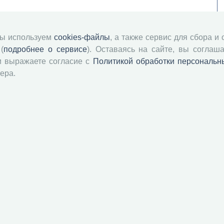
мы используем
cookies-файлы
, а также сервис для сбора и
(
подробнее о сервисе
). Оставаясь на сайте, вы соглаша
и выражаете согласие с
Политикой обработки персональн
ера.
й академии наук
Attribution-NonCommercial-NoDerivatives 4.0 International License
 и распространять без дополнительного разрешения